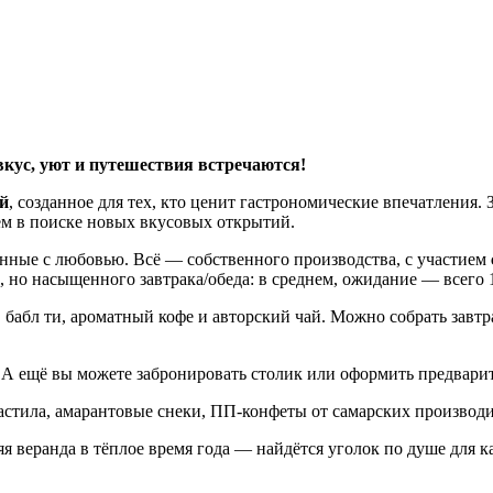
вкус, уют и путешествия встречаются!
й
, созданное для тех, кто ценит гастрономические впечатления. 
м в поиске новых вкусовых открытий.
нные с любовью. Всё — собственного производства, с участием
но насыщенного завтрака/обеда: в среднем, ожидание — всего 
абл ти, ароматный кофе и авторский чай. Можно собрать завтра
А ещё вы можете забронировать столик или оформить предварит
пастила, амарантовые снеки, ПП-конфеты от самарских производит
яя веранда в тёплое время года — найдётся уголок по душе для к